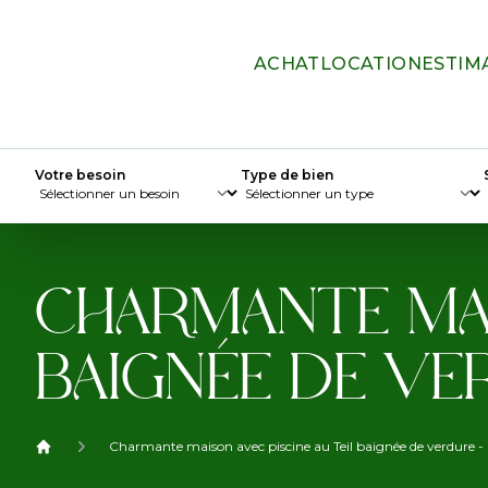
ACHAT
LOCATION
ESTIM
Votre besoin
Type de bien
CHARMANTE MAI
BAIGNÉE DE VE
Charmante maison avec piscine au Teil baignée de verdure - L
Home Sun immobilier