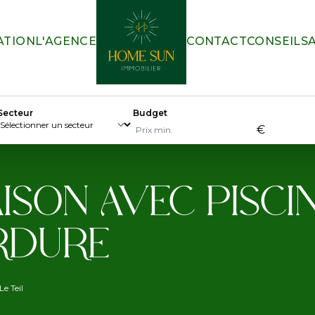
ATION
L'AGENCE
CONTACT
CONSEILS
Secteur
Budget
€
SON AVEC PISCIN
RDURE
e Teil