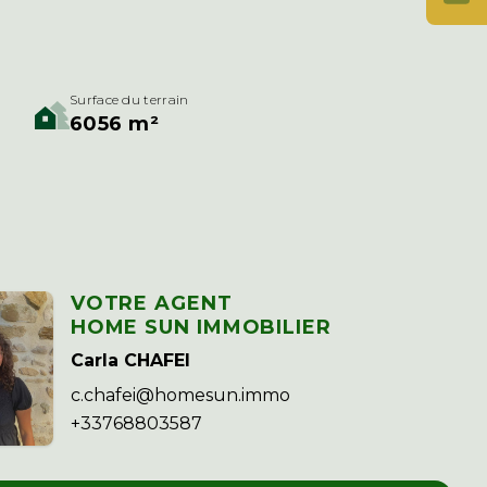
Surface du terrain
6056 m²
VOTRE AGENT
HOME SUN IMMOBILIER
Carla CHAFEI
c.chafei@homesun.immo
+33768803587