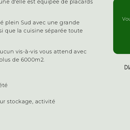
une d'elle est équipée de placards
Vo
sé plein Sud avec une grande
si que la cuisine séparée toute
aucun vis-à-vis vous attend avec
 plus de 6000m2.
D
été
r stockage, activité