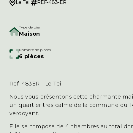
Le Teil
REF-483-ER
Type de bien
Maison
Nombre de pièces
6 pièces
Ref: 483ER - Le Teil
Nous vous présentons cette charmante mais
un quartier très calme de la commune du T
verdoyant.
Elle se compose de 4 chambres au total dont