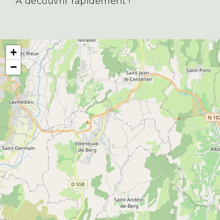
A découvrir rapidement !
+
−