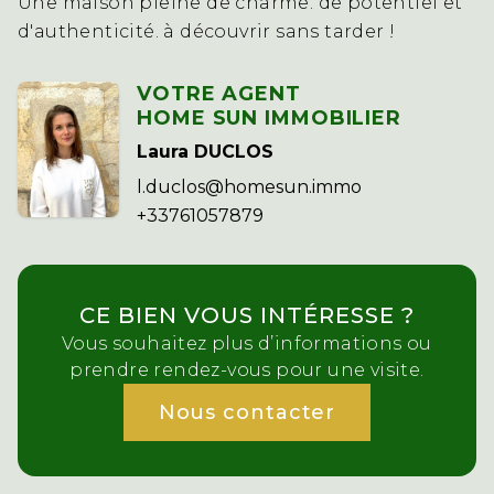
Une maison pleine de charme. de potentiel et
d'authenticité. à découvrir sans tarder !
VOTRE AGENT
HOME SUN IMMOBILIER
Laura DUCLOS
l.duclos@homesun.immo
+33761057879
CE BIEN VOUS INTÉRESSE ?
Vous souhaitez plus d’informations ou
prendre rendez-vous pour une visite.
Nous contacter