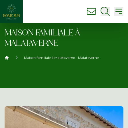
nous contacter
Ouvrir la
Ouv
MAISON FAMILIALE À
MALATAVERNE
Maison familiale à Malataverne - Malataverne
Home Sun immobilier