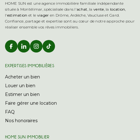
HOME SUN est une agence immobilière familiale indépendante
située à Montélimar, spécialisée dans l'
achat
, la
vente
, la
location
,
l'
estimation
et le
viager
en Drôme, Ardèche, Vaucluse et Gard.
Confiance, partage et expertise sont au cœur de notre approche pour
réaliser ensemble vos rêves immobiliers.
Retrouver Home Sun Immobilier sur Ins
Retrouver Home Sun Immobilier sur
EXPERTISES IMMOBILIÈRES
Acheter un bien
Louer un bien
Estimer un bien
Faire gérer une location
FAQ
Nos honoraires
HOME SUN IMMOBILIER