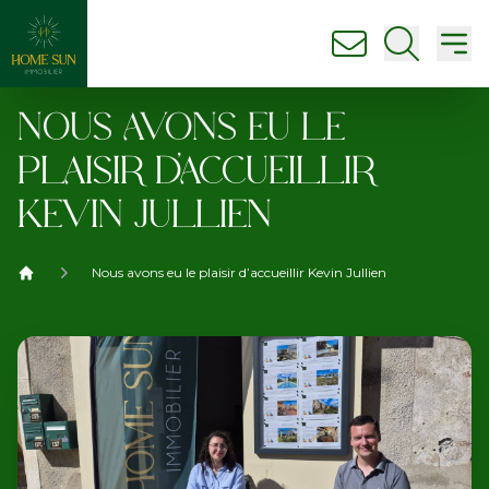
nous contacter
Ouvrir la
Ouv
NOUS AVONS EU LE
PLAISIR D’ACCUEILLIR
KEVIN JULLIEN
Nous avons eu le plaisir d’accueillir Kevin Jullien
Home Sun immobilier