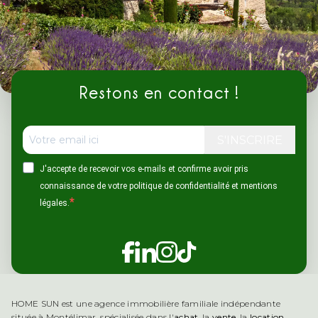
Restons en contact !
S'INSCRIRE
J'accepte de recevoir vos e-mails et confirme avoir pris
connaissance de votre politique de confidentialité et mentions
légales.
Retrouver Home Sun Immobil
Retrouver Home Sun Imm
HOME SUN est une agence immobilière familiale indépendante
située à Montélimar, spécialisée dans l'
achat
, la
vente
, la
location
,