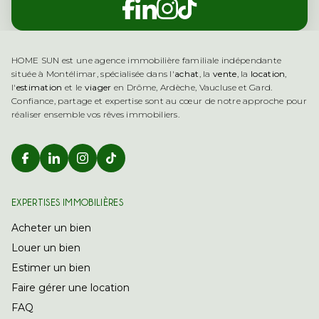
Retrouver Home Sun Immobil
Retrouver Home Sun Imm
HOME SUN est une agence immobilière familiale indépendante
située à Montélimar, spécialisée dans l'
achat
, la
vente
, la
location
,
l'
estimation
et le
viager
en Drôme, Ardèche, Vaucluse et Gard.
Confiance, partage et expertise sont au cœur de notre approche pour
réaliser ensemble vos rêves immobiliers.
Retrouver Home Sun Immobilier sur Ins
Retrouver Home Sun Immobilier sur
EXPERTISES IMMOBILIÈRES
Acheter un bien
Louer un bien
Estimer un bien
Faire gérer une location
FAQ