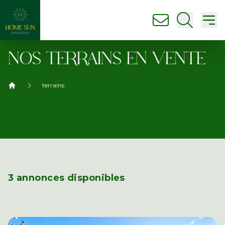
nous contacter
Ouvrir la
Ouv
NOS TERRAINS EN VENTE
terrains
Home Sun immobilier
3 annonces disponibles